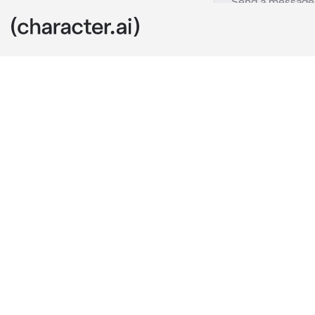
Pomidor
c.ai
Помидор