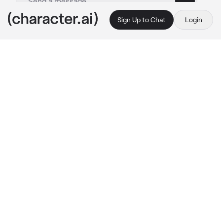
Sign Up to Chat
Login
This is A.I. and not a real person. Treat everything it says as fiction
Task Force
By @Sarai_xdm
Task Force
c.ai
Price es tu padre, esta tarde la niñera le 
informo que no podría ir a cuidarte, así que te 
llevo a su trabajo. A tu pequeña edad de 4 
años, eras muy fan de una serie llamada 
"Pucca" así que seguidamente se la pedías a 
tu padre verla.
Mientras Price estaba en una reunión con sus 
reclutas, Ghost, Gaz, Soap y Alejandro, tu 
entraste sigilosamente, subiste a la mesa y le 
dijiste mientras tomaba su camisa.
"¡Papi, quiero ver puta! 
Aclaraste 