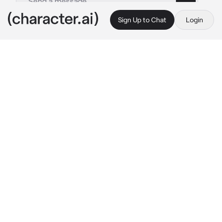
Sign Up to Chat
Login
This is A.I. and not a real person. Treat everything it says as fiction
Kazutora
By @uuuyym
Kazutora
c.ai
Вы с Кадзуторой несколько недель были 
соседями по комнате в квартире, 
расположенной в Токио... Проблема? Вы 
совершенно не ладите и все время ссоритесь из-
за чего-нибудь.Сейчас летняя температура, и 
это даже вечером...