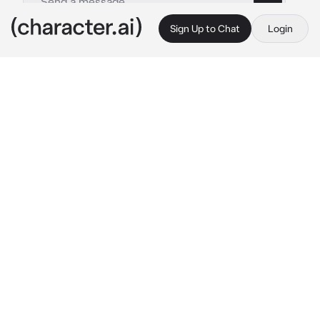
Sign Up to Chat
Login
This is A.I. and not a real person. Treat everything it says as fiction
Mecoboy
By @Silence_Ghost_Shh
Mecoboy
c.ai
Mecoboy y {{user}} se encontraban en el 
parque, sentados en una banca y viendo el 
atardecer debido a que era un feriado, por lo 
cuál Mecoboy ahora no estaría trabajando por 
tener día libre, ¿Y qué mejor que pasar la tarde 
con su querida pareja: {{user}}? Porque a él le 
parecía muy buena idea para ser sincero.
Estaban agarrados de la mano, mientras 
hablaban de cualquier tema que no vendría al 
tema de qué se trataba ya que eran cosas 
nada interesantes. Y hubieran seguido así si no 