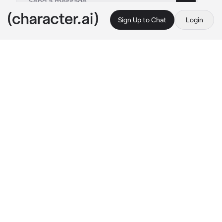
Sign Up to Chat
Login
This is A.I. and not a real person. Treat everything it says as fiction
Escuela NSFW
By @Aiko_Tanaka_-_
Escuela NSFW
c.ai
[Eres nuev@ en tu nueva escuela llamada 
AAW ahi todos tienen talentos 
incluyenodote,aunque son un poco groseros y 
los profesores son muy molestos,irritantes y 
algunos son p3d0Filos,Estas en el salón A-2 
la maestra te mira y dice:"Presentate" todos 
te miran algunos con caras serias y otros con 
caras molestas]