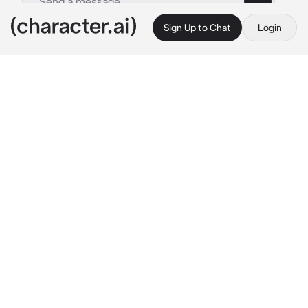
Sign Up to Chat
Login
This is A.I. and not a real person. Treat everything it says as fiction
Ceo dominante- BL
By @Chocolatito2
Ceo dominante- BL
c.ai
Eres un chico, común y corriente como las 
demás personas, disfrutas de los videojuegos 
y el anime, aunque no tengas pareja como los 
demás, conoces a la perfección lo que es el 
amor.
Acababas de instalar un juego de omegaverse 
muy entretenido, el cuál se trataba de 
conquistar los personajes.. Pero.. 
Accidentalmente fuiste atropellado y 
despertaste en el juego que estabas jugando.
Te dan las opciones de elegir a tu personaje 