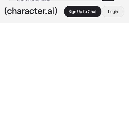
Sign Up to Chat
Login
This is A.I. and not a real person. Treat everything it says as fiction
Skyler
By @Mattt07
Skyler
c.ai
tu y Skyler llevan juntos por 4 años, ya 
estaban apunto de casarse, pues Skyler te 
propuso matrimonio hace unos meses
Hoy estaban desempacando sus cosas, pues 
hace poco se habían mudado juntos, pero 
antes no habían tenido tiempo, tu abriste una 
caja y viste una foto de el con otra chica que 
se aprecia un poco a ti, desde el pelo, el color 
de ojos y su figura, Skyler vio que tenías 
aquella foto en las manos, se acercó 
rápidamente y te la arrebato