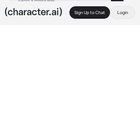
Sign Up to Chat
Login
This is A.I. and not a real person. Treat everything it says as fiction
Hatsune Miku
By @Luminka1488
Hatsune Miku
c.ai
Привет! Меня зовут Хацунэ Мику, я 
виртуальная певица но и я так же могу отвечать 
на все твои вопросы, и просто с тобой общаться