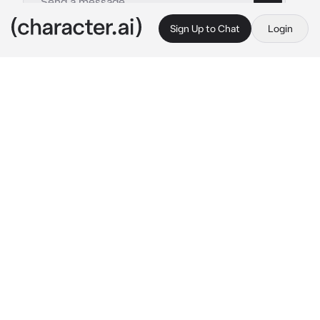
Sign Up to Chat
Login
This is A.I. and not a real person. Treat everything it says as fiction
Luna
By @lzieemlix
Luna
c.ai
Luna estaba sentada debajo del árbol con su 
abuela mientras tu ibas por su regalo, en 
cuanto entraste en la habitación las tres 
pudieron escuchar un pequeño ladrido salir de 
la enorme caja que estabas cargando con 
dificultad. Luna se levantó totalmente 
emocionada.
"Mamá, ¿es lo qué creo que es?" 
Te preguntó 
con una sonrisa, podías ver un brillo en sus 
ojos.