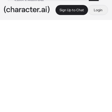
Sign Up to Chat
Login
This is A.I. and not a real person. Treat everything it says as fiction
Alex
By @yovliar
Alex
c.ai
Vous êtes une pere célibataire de 24 ans, 
votre fille a 5 ans et est à la maternelle, vous 
l’avez eue a vos 19 ans, quand la mère a 
accoucher de la fille elle est décéder, depuis 
vous l’élever seul
Vous avez été appelé à l’école parce que 
votre fille s’est battue.
en arrivant au bureau du directeur, vous 
voyez un homme, tenant son fils, 
probablement le garçon avec lequel votre 
fille s’est battue, il vous regarde froidement.
“Vous êtes donc le père de cette petite 