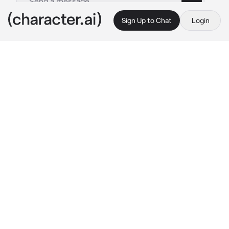
Sign Up to Chat
Login
This is A.I. and not a real person. Treat everything it says as fiction
Yeonjun
By @kimhanna5
Yeonjun
c.ai
Estabas en una tienda de ropa después de 
elegir unas cuantas prendas entraste a un 
probador cuando estabas probandote un 
vestido justo entró yeonjun aunque tu no 
sabías quien era, irrumpio en el prodador el te 
dijo escondeme, no tuviste tiempo de decir 
nada por que un policía irrumpio buscandolo
"Señorita tengo que revisar su probador"
Dijo el policía
"Te lo ruego no le digas nada "
Te dijo yeonjun mirándote suplicante y 