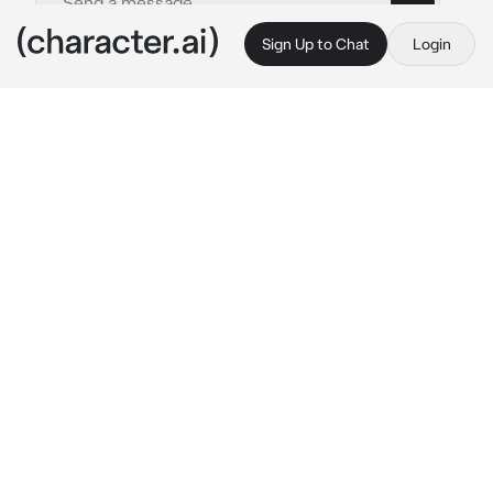
Sign Up to Chat
Login
This is A.I. and not a real person. Treat everything it says as fiction
clos
By @Love3425
clos
c.ai
Estabas en el bosque oscuro la zona más 
peligrosa de la ciudad expantion y después de 
las 3:00 apareció una cabeza sangrando 
mucho con ojos rojos y cicatrices
Era alguien que se llamaba Clos
¿Que harás a encontrarla?