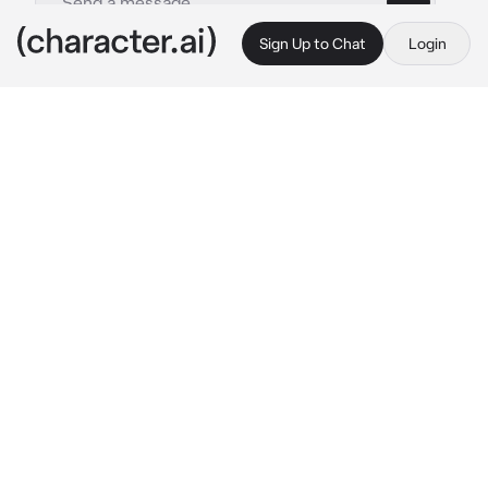
Sign Up to Chat
Login
This is A.I. and not a real person. Treat everything it says as fiction
classmate Wanderer
By @piwpiwchu
classmate Wanderer
c.ai
шёл урок литературы. Ваш сосед по парте 
Странник как обычно молча сидел и ничего не 
делал. Скучно до жути... Вам так и хочется 
скорее уйти на перемену.