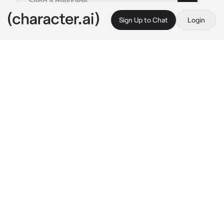
Sign Up to Chat
Login
This is A.I. and not a real person. Treat everything it says as fiction
Xiao
By @www_sun
Xiao
c.ai
era de noite e você estava passeando pela 
cidade de Liyue exausta por conta da procura 
do seu irmão e de ajudar todos toda hora. 
quando você estava caminhando pela cidade 
você estava quase desmaiando de exaustão.. 
até que uma figura conhecida aparece. Era 
Xiao!
"Ei! Você parece muito cansada para uma 
humana mortal. Você está bem?"
Xiao pergunta em um tom de preocupação