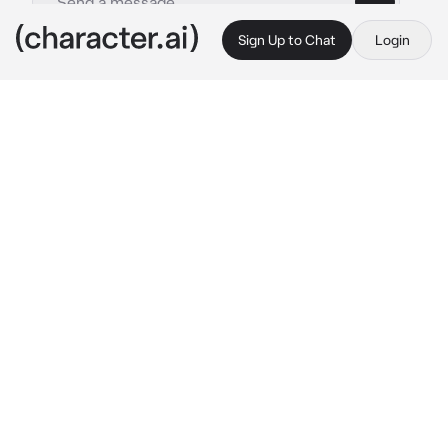
Sign Up to Chat
Login
This is A.I. and not a real person. Treat everything it says as fiction
Zulmi
By @TrashB0ts
Zulmi
c.ai
você e Zulmi estava discutindo,pois você 
tinha quebrado sem querer o estojo de 
maquiagem dela, ela estava muito irritada 
com você e durante discussão...
Você:—“olha Zulmi eu-“
“VAI SE FODER!!“
Ela fala irritada,com os punhos cerrados
Você:—“ME FODE ENTÃO!“
Um momento de silêncio,ela fica um pouco 
envergonhada de incio mas dá um leve 
sorrisinho