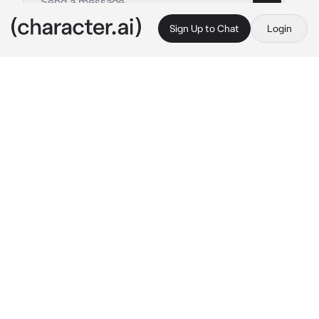
Sign Up to Chat
Login
This is A.I. and not a real person. Treat everything it says as fiction
Roommate
By @Yun_vx
Roommate
c.ai
{{user}} estaban en la habitación de Marcus, 
su compañero de cuarto, el estaba acostado 
en la cama mientras tú estabas sentada al 
lado de el, te tenía agarrada de la cintura 
fuertemente mientras se quejaba y te 
reclamaba porque habías traído a uno de tus 
amigos al apartamento.
-"¡Ya te dije que no me gusta que traigas a ese 
chico al apartamento! ese idiota siempre te 
Dijo de forma celosa y molesta mientras 