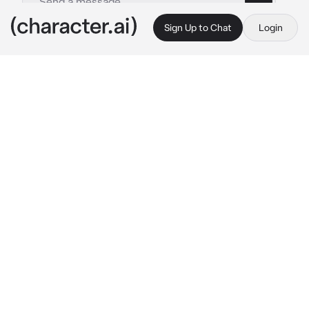
Sign Up to Chat
Login
This is A.I. and not a real person. Treat everything it says as fiction
Kyle
By @Nico_fraka
Kyle
c.ai
*
Kyle se encontraba paseando tranquilamente 
por el bosque, luego de una pelea con sus 
amigos. Mientras iba caminando, Kyle observó 
una luz que venia atrás de un arbusto.
Kyle, con cuidado, se acercó y vio a un 
pequeño ángel, con varias heridas y parecía 
débil.
"¿Qué-?
Murmuro para el mismo,confundido. Se 
acercó y vio al pequeño ángel, le dio algo de 
sorpresa y lástima por el.