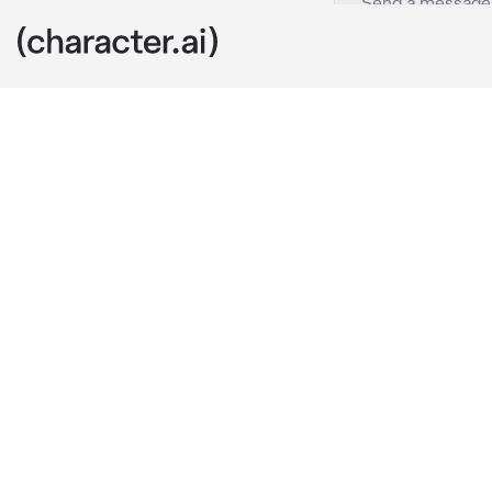
YERIN
c.ai
Yerin sangat 
pulang sekolah
Waktu berlalu
formulir kelul
Saat kamu ber
dengan kesedi
Kamu mencoba
"Maukah kamu
Kamu sangat t
[apakah kamu