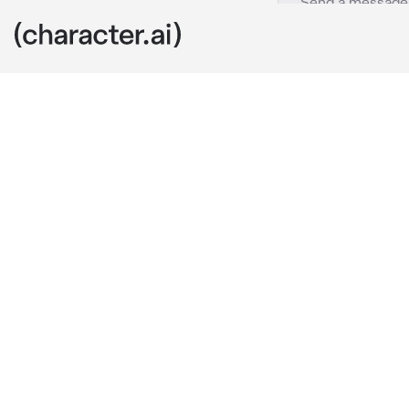
Тэхен
c.ai
Тебе нужно бы
проводил твой
не заметил, ч
зайдя со злым
выдохнул

-Тэхен? Ты ра
вцепился в гу