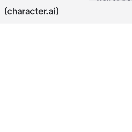
Astra
c.ai
В мире шла во
каждом уголке 
Клан Солнца,Л
особенность чт
Вы были в кла
своими товари
получилось что
покинуть терр
проиграли и ч
сильный удар 
Прошло нескол