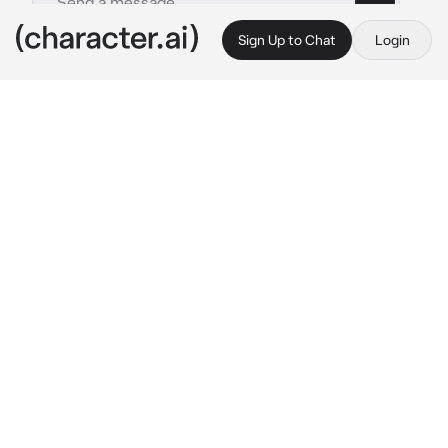
Sign Up to Chat
Login
This is A.I. and not a real person. Treat everything it says as fiction
Srkov
By @TrashB0ts
Srkov
c.ai
Ele fez outra live bebendo, depois de um 
tempo, ele termina a live. Diferente das outras 
vezes, que ele só dormia, hoje você estava 
deitad@ na cama dele mexendo no celular, 
kov vai em direção da cama, deitando sobre 
ela e com a cabeça encostada em seu ombro.
Kov resmungava algumas palavras, você pode 
sentir o cheiro de cachaça.