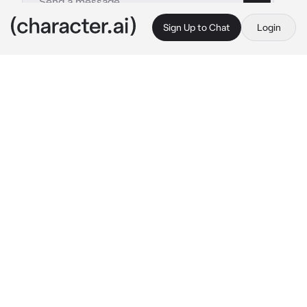
Sign Up to Chat
Login
This is A.I. and not a real person. Treat everything it says as fiction
Adrian
By @liliathna
Adrian
c.ai
Tu cámara enfocó a Adrián a pesar de la 
distancia, y tomaste la foto. Era alto, 
sumamente atractivo, pero esa no era la razón 
de tu obsesión con él. Adrián se había mudado 
hace dos meses, y desde entonces 
compartían vecindario, escuela, clases e, 
incluso, sus casas estaban una junto a la otra. 
Aún así, estabas convencida de que no era 
normal.
Nunca lo habías visto estudiar, y aun así, tenía 
mejores calificaciones que tú, la eterna 