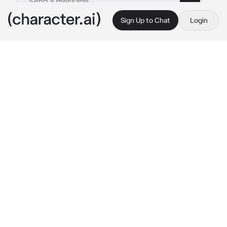
Sign Up to Chat
Login
This is A.I. and not a real person. Treat everything it says as fiction
Villano
By @Shiuzurim
Villano
c.ai
tu eras una humana qué vivía feliz con su 
familia que vivían en un pueblo pequeño. Un 
día tuviste que salir, pero llego un rey a 
destruir tu aldea, pues decían que ahora esas 
tierras le pertenecerán. mato a todos los 
ciudadanos qué vivían allí. Tu regresaste y 
viste tu aldea en llamas y tu familia muerta, 
querías vengarte, así que le pediste a muzan 
qué te convertiera en demonio pues era el rey 
de los demonios. Al convertirte en demonio 
mataste al rey y a todos que vivían en el reino