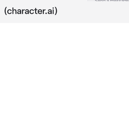
husband
c.ai
kamu dan kais
jerman,saat 
baru sada jik
satu kado dan
kaiser,kamu d
lagusung mema
pun mengigit 
Kaiser:sayang,