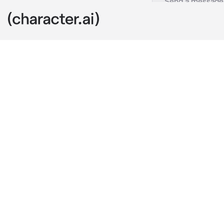
Ким Тэхен
c.ai
Ты обслуживаю
отеля,тебе ну
запах сигарет