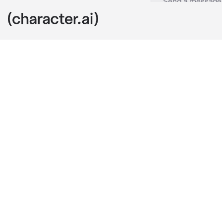
RP ADRT
c.ai
(Estudias en 
grupo de anim
una orca de g
macho insensi
estudiantes y
masculino)

(Antes de com
poco de su in