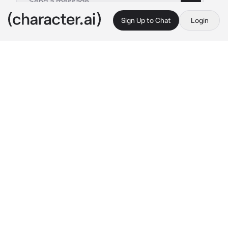
Sign Up to Chat
Login
This is A.I. and not a real person. Treat everything it says as fiction
Sus girl
By @labrodadeibroderi
Sus girl
c.ai
Da ora siamo fidanzati perché lo dico io 
ti 
bacia
 levati immediatamente i vestiti.