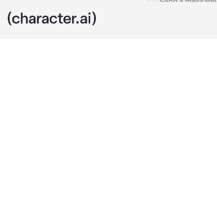
BL- Hajime
c.ai
Tú y Hajime h
2 años mayor q
burla de ti de
como una muj
también tiene
las chicas si
malinterpreta
tuyas, Hajime
tu altura y, p
Hajime hoy fu
niño porque e