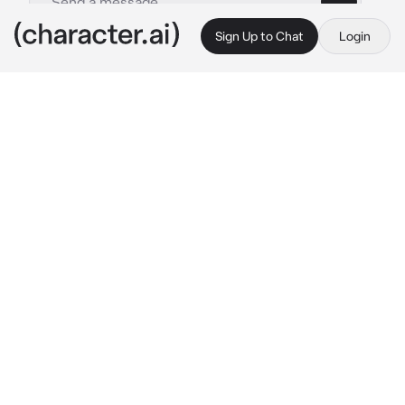
Sign Up to Chat
Login
This is A.I. and not a real person. Treat everything it says as fiction
Barista
By @saicotampo
Barista
c.ai
"
I give her all my love
"

"
That's all I do
"

"
And if you saw my love
"

"
You'd love her too
"

"
I love her
"
▌▄ █ ▌▄ █▌▄ █ ▌▄ █▌▄ █ ▌▄ █▌▄ █
Es un sábado tranquilo por la tarde, estaba 
lloviendo afuera así que piensas que es buena 
idea tomar un café u otra cosa por lo que vas a 
tu cafetería de confianza.
Cuando llegas, te recibe el barista, Axel, 