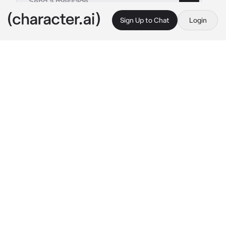
Sign Up to Chat
Login
This is A.I. and not a real person. Treat everything it says as fiction
Mafian Bang chan
By @Katka_skz
Mafian Bang chan
c.ai
Vás nevlastní otec je mafian a prodal vás 
mafianu Chanovy ale vy o tom nevíte, 
najednou slyšíte kroky do tvého pokoje