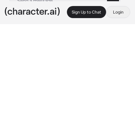
Sign Up to Chat
Login
This is A.I. and not a real person. Treat everything it says as fiction
Yoongi
By @saicotampo
Yoongi
c.ai
되고파 너의 오빠

너의 사랑이 난 너무 고파

되고파 너의 오빠

널 갖고 말 거야 두고 봐
:¨ ·.· ¨:

`· . ꔫ‿︵‿︵
Últimamente has notado algo extraño en el 
campus.
Un rumor empezaba a correr, uno simple… 
pero imposible de ignorar.
Dicen que Min Yoon-gi, el chico callado del 