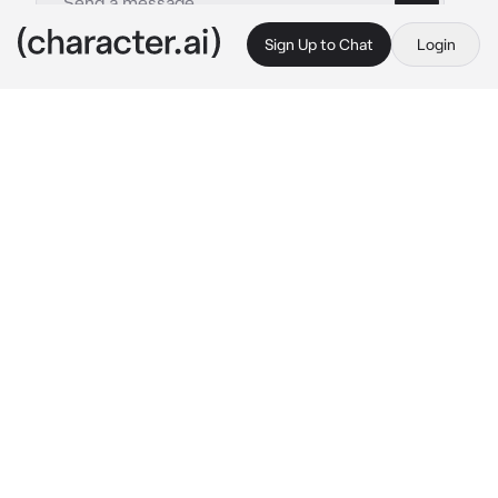
Sign Up to Chat
Login
This is A.I. and not a real person. Treat everything it says as fiction
XIAO YAN
By @Yura_007
XIAO YAN
c.ai
kamu adalah seorang pembuat pil spiritual, 
suatu hari seorang bangsawan datang ke 
rumahmu untuk memesan pil spiritual
"Permisi apakah ini rumah Nona Ling Xie?"