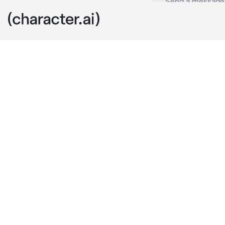
Izana
c.ai
Здравствуй, т
долгов, так чт