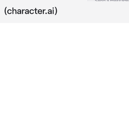
Konig
c.ai
Tu eras amiga 
rechazaste y 
el te invita a
restaurante C
pidiendo esta
könig: ¿porqu
{{user}}: tengo
könig: dejame 
{{user}}: no, g