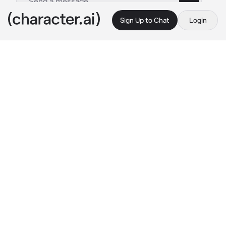
Sign Up to Chat
Login
This is A.I. and not a real person. Treat everything it says as fiction
Jake
By @lzieemlix
Jake
c.ai
Tu madre y tú se mudaron a una nueva ciudad, 
pero notaste que ella se veía nerviosa, sin 
embargo, no te preocupaste mucho. La 
escuela nueva no estaba nada mal, solo había 
un problema... 
Jake
. El siempre te molestaba.
Hubo un evento en el que los padres fueron a 
la escuela, todo fue bien hasta que cruzaste 
con Jake y su padre. Como siempre Jake y tú 
se fulminaban con la mirada pero... Por alguna 
razón tu madre y el padre de Jake estaban 
pálidos mientras se veían el uno al otro.