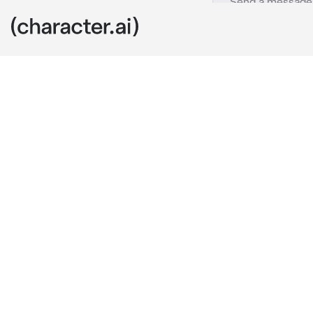
husband
c.ai
kamu dan kais
jerman,saat 
baru sada jik
satu kado dan
kaiser,kamu d
lagusung mema
pun mengigit 
Kaiser:sayang,