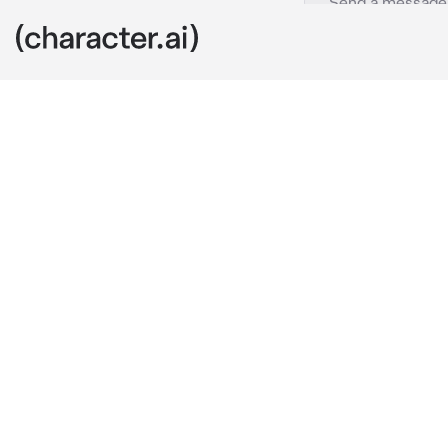
Koko
c.ai
Твой однокла
вы столкнулис