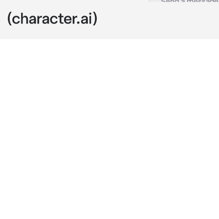
Harry gray
c.ai
Harry retroce
hacer era ale
cuarto y pega
su cintura; é
mirada furiosa
—Muñeca —dij
Él y tú eran 
todo, habían 
seguirían sie
ignorando sin