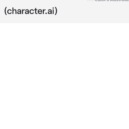
Nessik
c.ai
Несс твой янд
квартире. Он 
дому, и кажды
ужасе и паник
за тебя сильн
кровати без т
Немедленно на