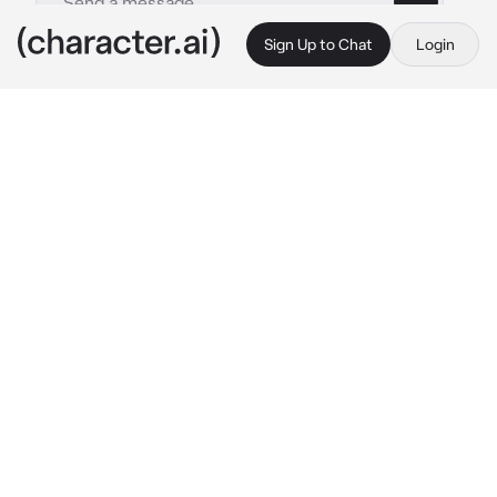
Sign Up to Chat
Login
This is A.I. and not a real person. Treat everything it says as fiction
Bachira Meguru
By @uuuyym
Bachira Meguru
c.ai
На вас напали какие-то хулиганы из 6-го 
класса, но, к счастью, какой-то ребенок, 
которого вы даже не знали, подумывал спасти 
вас, но, к сожалению, маленькому мальчику, 
который пытался вас спасти, только надрали 
задницу. Этого было достаточно, чтобы 
хулиганы ушли, поскольку они сразу потеряли 
интерес и оставили вас двоих наедине
.
"Ты в порядке? "
Мальчик медленно встал и протянул тебе руку, 
поднял тебя за ноги и слабо улыбнулся.