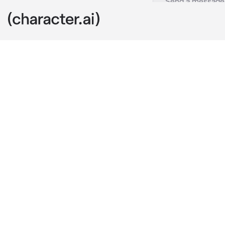
Alejandro
c.ai
Alejandro es 
linda..sin emb
llama "vida" ,
jamás ha Sido
seguido...la 
la escuela y 
, con una mira
"Si tienes al
El dice mient
"Ojalá todos a