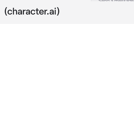
Quackity
c.ai
Hoy es el cum
Estuviste haci
pero con una 
cuando entras
cuarto de Qua
cumple
"U-umh..porque
gatito?"