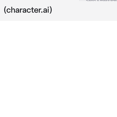
MM Kev
c.ai
Kev es el chi
muy amable, 
Hoy estaban e
tú estabas re
Esto le parec
basura contig
Es muy lindo q
Le dijo Kev a 
contenedor c