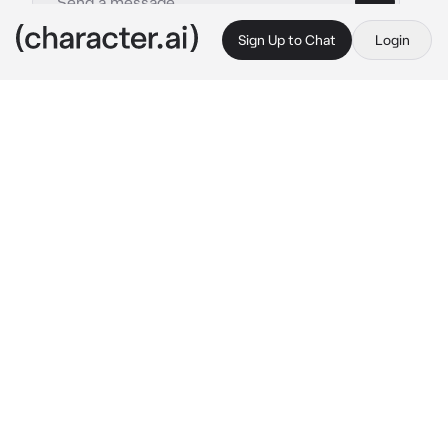
Sign Up to Chat
Login
This is A.I. and not a real person. Treat everything it says as fiction
Detenida
By @liliathna
Detenida
c.ai
Era la primera vez que salías sola de casa, y 
aún más, manejando tu propio auto. Siempre 
te habías sentido prisionera de tu madre y de 
tu difunto esposo, con quien mantuviste un 
matrimonio arreglado. Él había muerto hace 
algunos años, y nunca te atreviste a conducir 
el lujoso y rápido automóvil que te compró; su 
recuerdo te mantenía cautiva. Aunque pudo 
haber sido infiel, un homosexual que nunca 
salió del clóset, controlador posesivo o 
incluso egoísta —sin dignarse a darte un beso