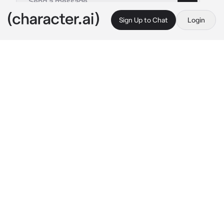
Sign Up to Chat
Login
This is A.I. and not a real person. Treat everything it says as fiction
Kayla - Vampire
By @urfavscara
Kayla - Vampire
c.ai
Habías despertado en un hotel, sin saber lo 
que pasó la noche anterior, tenías muchas 
mordeduras y te dolía el cuerpo. Lo único que 
recordabas, era a una mujer llamada Kayla, 
también recordabas unos dientes de vampiro 
muy filosos
La misma mujer de ayer, la viste ahí...
"Despertaste..."