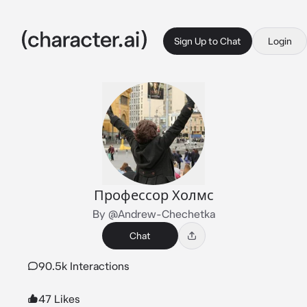
Sign Up to Chat
Login
Профессор Холмс
By @Andrew-Chechetka
Chat
90.5k Interactions
47 Likes