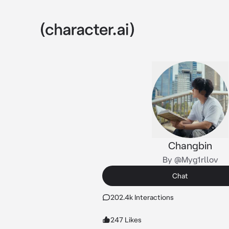
Changbin
By @Myg1rllov
Chat
202.4k Interactions
247 Likes