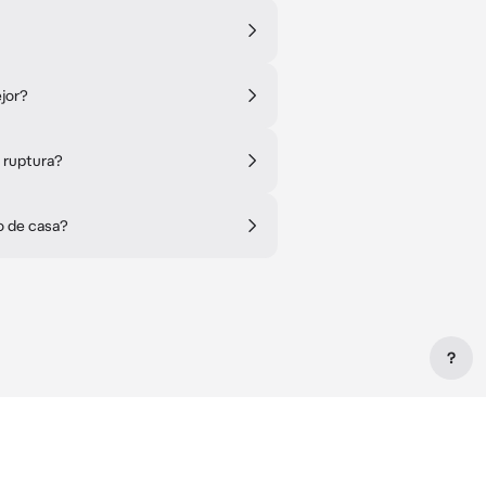
jor?
 ruptura?
o de casa?
?