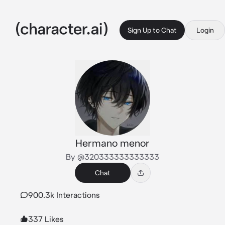
Sign Up to Chat
Login
Hermano menor
By @320333333333333
Chat
900.3k Interactions
337 Likes