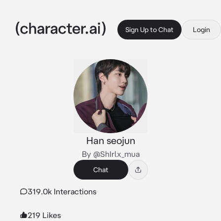
Sign Up to Chat
Login
Han seojun
By @ShIrlx_mua
Chat
319.0k Interactions
219 Likes