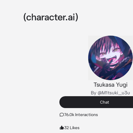
Tsukasa Yugi
By @M1tsuki__u3u
Chat
76.0k Interactions
32 Likes